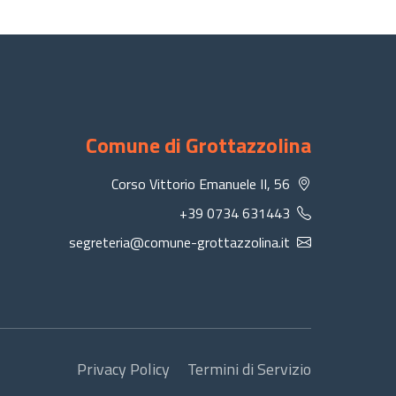
Comune di Grottazzolina
Corso Vittorio Emanuele II, 56
+39 0734 631443
segreteria@comune-grottazzolina.it
Privacy Policy
Termini di Servizio