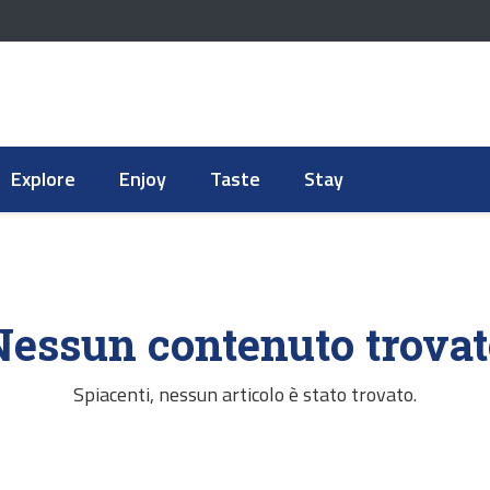
Explore
Enjoy
Taste
Stay
Nessun contenuto trovat
Spiacenti, nessun articolo è stato trovato.