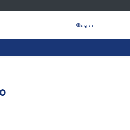
English
o