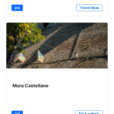
poi
Travel ideas
Mura Castellane
poi
Art & culture